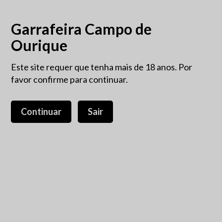
Garrafeira Campo de
Ourique
Este site requer que tenha mais de 18 anos. Por
Licores
favor confirme para continuar.
Licores
Continuar
Sair
Ordenar por
Título
Popular nesta categoria
Licor Nonino Amaro Quintessentia 70cl
31,00 €
Licor Menthe Pastille 1 litro
19,95 €