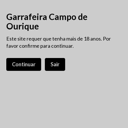
Garrafeira Campo de
Ourique
Este site requer que tenha mais de 18 anos. Por
Clarete/Palhete
favor confirme para continuar.
Clarete/Palhete
Trás-os-Montes
Clarete/Palhete
Continuar
Sair
Trás-os-Montes
Branco
(1)
Tinto
(4)
Rosé
(0)
Clarete/Palhete
(0)