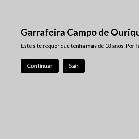
VINHOS ANTIGOS
PROM
Garrafeira Campo de Ouriq
NOVIDADES
Este site requer que tenha mais de 18 anos. Por f
PORTO
VINHOS ANTIGOS
PROTECÇÃO INTEGRADA
Continuar
Sair
Dão
Dão
Ordenar por
Título
Dão
Branco
(29)