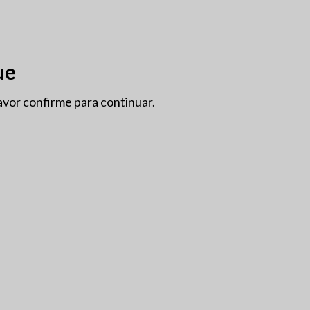
OÇÕES
GRANDES FORMATOS
INFO
SOBRE NÓS
ue
avor confirme para continuar.
BIODINÂMICO
CASA
ALGARVE
SEM ÁLCOOL
VEGAN