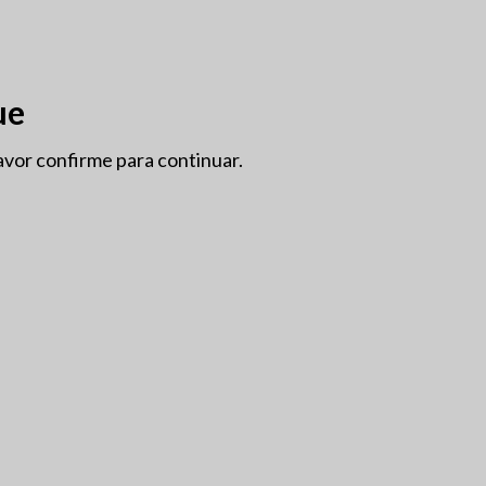
OÇÕES
GRANDES FORMATOS
INFO
SOBRE NÓS
ue
avor confirme para continuar.
BIODINÂMICO
CASA
ALGARVE
SEM ÁLCOOL
VEGAN