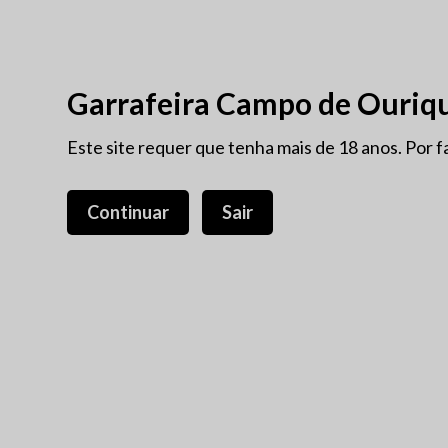
VINHOS ANTIGOS
PROM
Garrafeira Campo de Ouriq
NOVIDADES
Este site requer que tenha mais de 18 anos. Por f
PORTO
VINHOS ANTIGOS
PROTECÇÃO INTEGRADA
Continuar
Sair
Blog