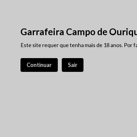
VINHOS ANTIGOS
PROM
Garrafeira Campo de Ouriq
NOVIDADES
Este site requer que tenha mais de 18 anos. Por f
PORTO
VINHOS ANTIGOS
PROTECÇÃO INTEGRADA
Continuar
Sair