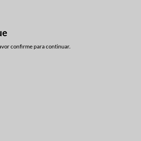
OÇÕES
GRANDES FORMATOS
INFO
SOBRE NÓS
ue
avor confirme para continuar.
BIODINÂMICO
CASA
ALGARVE
SEM ÁLCOOL
VEGAN