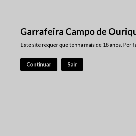
VINHOS ANTIGOS
PROM
Garrafeira Campo de Ouriq
NOVIDADES
Este site requer que tenha mais de 18 anos. Por f
PORTO
VINHOS ANTIGOS
PROTECÇÃO INTEGRADA
Continuar
Sair