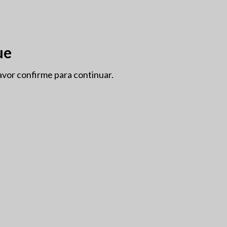
OÇÕES
GRANDES FORMATOS
INFO
SOBRE NÓS
ue
avor confirme para continuar.
BIODINÂMICO
CASA
ALGARVE
SEM ÁLCOOL
VEGAN