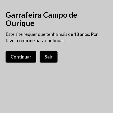
Garrafeira Campo de
Ourique
Este site requer que tenha mais de 18 anos. Por
favor confirme para continuar.
Continuar
Sair
Whisky Isle of Jura journey
70cl
52,50 €
IVA incluído.
Journey é a expressão de nível de entrada da linha Isle of
Jura (que foi relançada em meados de 2018). Estagiou