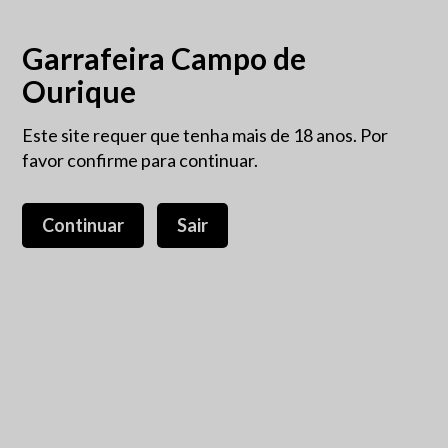
Garrafeira Campo de
Ourique
Este site requer que tenha mais de 18 anos. Por
favor confirme para continuar.
Continuar
Sair
Il Poggione Brunello di
Montalcino 75cl
49,75 €
IVA incluído.
Casta 100% Sangiovese