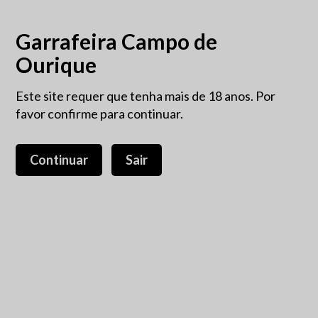
Garrafeira Campo de
Ourique
Este site requer que tenha mais de 18 anos. Por
favor confirme para continuar.
Continuar
Sair
Gin Mare limited edition 70cl
65,01 €
IVA incluído.
Produzido numa pequena vila de pescadores na Costa
Dourada na Espanha, usando plantas originais da área
Mediterrânea.Destilado na Espanha pela família Giro, o Gin
Mare nasceu da paixão de Marc e Manuel, a terceira geração,