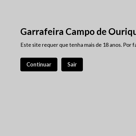
VINHOS ANTIGOS
PROM
Garrafeira Campo de Ouriq
NOVIDADES
Este site requer que tenha mais de 18 anos. Por f
PORTO
VINHOS ANTIGOS
PROTECÇÃO INTEGRADA
Continuar
Sair