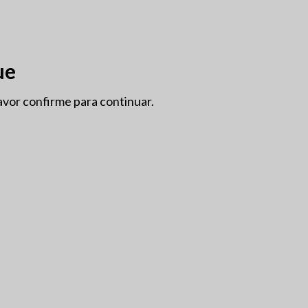
OÇÕES
GRANDES FORMATOS
INFO
SOBRE NÓS
ue
avor confirme para continuar.
BIODINÂMICO
CASA
ALGARVE
SEM ÁLCOOL
VEGAN