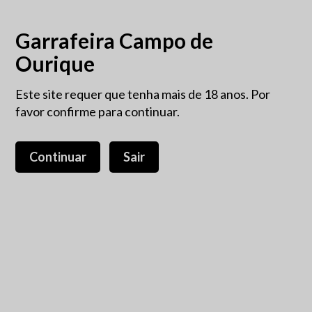
Garrafeira Campo de
Ourique
Este site requer que tenha mais de 18 anos. Por
favor confirme para continuar.
Continuar
Sair
Lagoalva Cima Syrah+Touriga
75cl
18,00 €
IVA incluído.
A Quinta da Lagoalva de Cima estende-se pela margem sul
do Tejo, a cerca de 2 km da Vila de Alpiarça e a 11 Km de