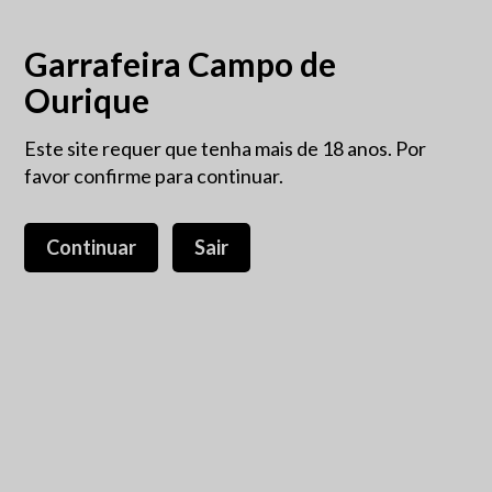
Garrafeira Campo de
Ourique
Este site requer que tenha mais de 18 anos. Por
favor confirme para continuar.
Continuar
Sair
Calheiros Cruz Touriga
Nacional 75CL
22,00 €
IVA incluído.
Em 1982 José Carlos Calheiros Cruz, oriundo de uma família
de vitivinicultores do Douro, retoma a tradição familiar e