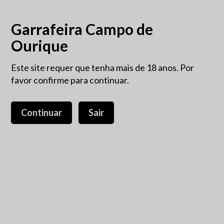
Garrafeira Campo de
Ourique
Este site requer que tenha mais de 18 anos. Por
favor confirme para continuar.
Continuar
Sair
Fio Wines Fabelhaft Drink &
Drive Riesling -0,5%vol 75cl
14,75 €
15,50 €
IVA incluído.
Geito a partir da casta Riesling em Mosel pelo projecto Fio
Wines onde participam Dirk Niepoort o seu filho Daniel.