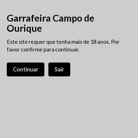
Garrafeira Campo de
Ourique
Este site requer que tenha mais de 18 anos. Por
favor confirme para continuar.
Continuar
Sair
Espumante Buçaco DOC 75cl
37,50 €
IVA incluído.
Vinificação: As uvas provêm de uma parcela com 30 anos. O
mosto é fermentado espontaneamente em recipientes de
aço inoxidável e a garrafa é envelhecida com as leveduras
durante 48 meses. Foram produzidas 2000 garrafas e outras