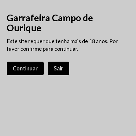
Garrafeira Campo de
Ourique
Este site requer que tenha mais de 18 anos. Por
favor confirme para continuar.
Continuar
Sair
Pack Callabriga & Herdade
do Peso Reserva & Quinta
dos Carvalhais Reserva tinto
68,50 €
IVA incluído.