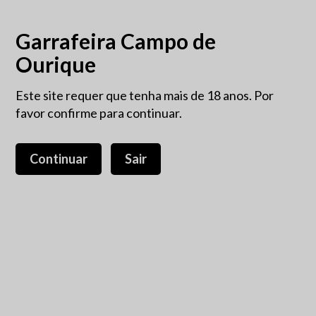
Garrafeira Campo de
Ourique
Este site requer que tenha mais de 18 anos. Por
Contactos
favor confirme para continuar.
Continuar
Sair
E-mail
garrafeiracourique@gmail.com
Telefone
+351213973494
Telemóvel
+351968171185
Morada
R.Tomás da Anunciação nº29-A
1350-322 Lisboa, Portugal